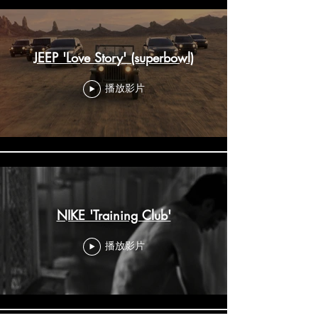
JEEP 'Love Story' (superbowl)
播放影片
NIKE 'Training Club'
播放影片