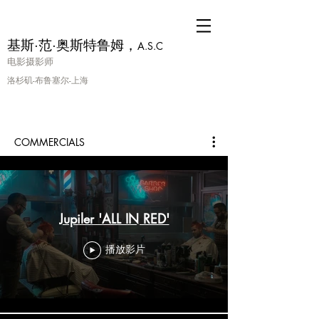
基斯·范·奥斯特鲁姆，
A.S.C
电影摄影师
洛杉矶-布鲁塞尔-上海
COMMERCIALS
Jupiler 'ALL IN RED'
播放影片